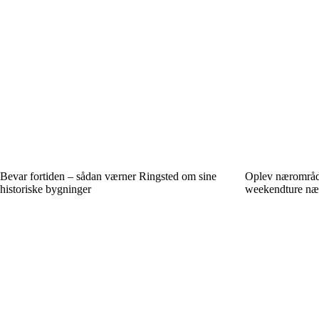
Bevar fortiden – sådan værner Ringsted om sine
Oplev nærområdet
historiske bygninger
weekendture næ