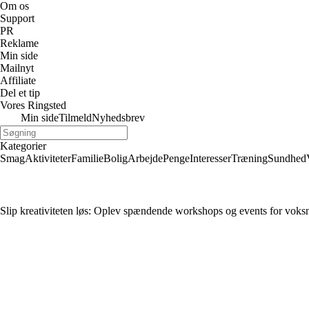
Om os
Support
PR
Reklame
Min side
Mailnyt
Affiliate
Del et tip
Vores Ringsted
Min side
Tilmeld
Nyhedsbrev
Kategorier
Smag
Aktiviteter
Familie
Bolig
Arbejde
Penge
Interesser
Træning
Sundhed
Slip kreativiteten løs: Oplev spændende workshops og events for voks