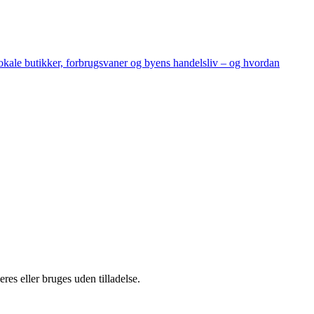
lokale butikker, forbrugsvaner og byens handelsliv – og hvordan
es eller bruges uden tilladelse.