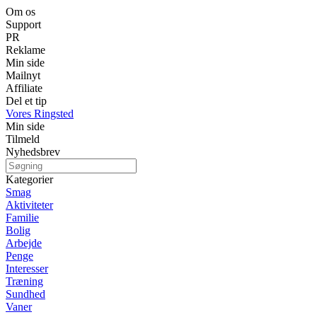
Om os
Support
PR
Reklame
Min side
Mailnyt
Affiliate
Del et tip
Vores Ringsted
Min side
Tilmeld
Nyhedsbrev
Kategorier
Smag
Aktiviteter
Familie
Bolig
Arbejde
Penge
Interesser
Træning
Sundhed
Vaner