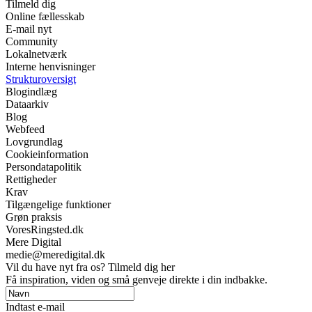
Tilmeld dig
Online fællesskab
E-mail nyt
Community
Lokalnetværk
Interne henvisninger
Strukturoversigt
Blogindlæg
Dataarkiv
Blog
Webfeed
Lovgrundlag
Cookieinformation
Persondatapolitik
Rettigheder
Krav
Tilgængelige funktioner
Grøn praksis
VoresRingsted.dk
Mere Digital
medie@meredigital.dk
Vil du have nyt fra os? Tilmeld dig her
Få inspiration, viden og små genveje direkte i din indbakke.
Indtast e-mail