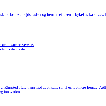
, skabe lokale arbejdspladser og fremme et levende byfællesskab. Læs, 
 det lokale erhvervsliv
lokale erhvervsliv
er Ringsted i fuld gang med at omstille sig til en grønnere fremtid. A
og innovation.