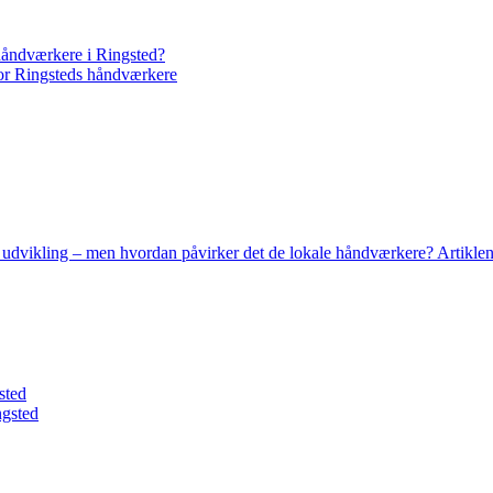
håndværkere i Ringsted?
or Ringsteds håndværkere
 udvikling – men hvordan påvirker det de lokale håndværkere? Artikle
sted
ngsted