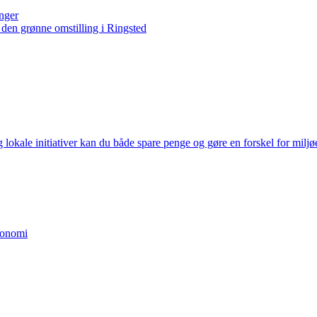
inger
 den grønne omstilling i Ringsted
kale initiativer kan du både spare penge og gøre en forskel for miljøe
konomi