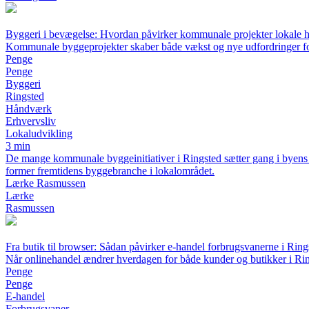
Byggeri i bevægelse: Hvordan påvirker kommunale projekter lokale 
Kommunale byggeprojekter skaber både vækst og nye udfordringer f
Penge
Penge
Byggeri
Ringsted
Håndværk
Erhvervsliv
Lokaludvikling
3 min
De mange kommunale byggeinitiativer i Ringsted sætter gang i byens
former fremtidens byggebranche i lokalområdet.
Lærke Rasmussen
Lærke
Rasmussen
Fra butik til browser: Sådan påvirker e-handel forbrugsvanerne i Ring
Når onlinehandel ændrer hverdagen for både kunder og butikker i Ri
Penge
Penge
E-handel
Forbrugsvaner