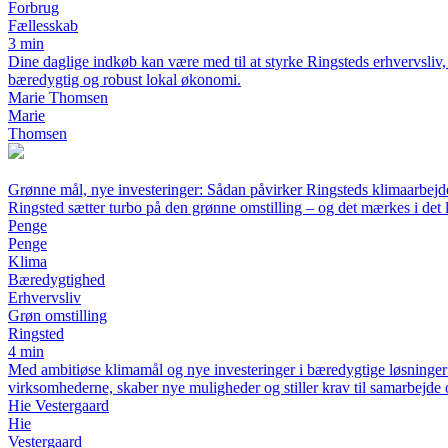
Forbrug
Fællesskab
3 min
Dine daglige indkøb kan være med til at styrke Ringsteds erhvervsliv
bæredygtig og robust lokal økonomi.
Marie Thomsen
Marie
Thomsen
Grønne mål, nye investeringer: Sådan påvirker Ringsteds klimaarbejde
Ringsted sætter turbo på den grønne omstilling – og det mærkes i det 
Penge
Penge
Klima
Bæredygtighed
Erhvervsliv
Grøn omstilling
Ringsted
4 min
Med ambitiøse klimamål og nye investeringer i bæredygtige løsninger 
virksomhederne, skaber nye muligheder og stiller krav til samarbejde 
Hie Vestergaard
Hie
Vestergaard