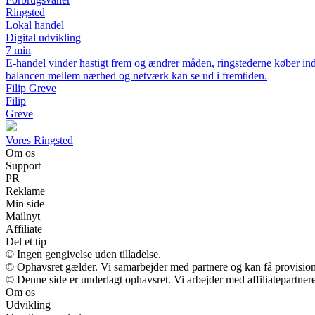
Ringsted
Lokal handel
Digital udvikling
7 min
E-handel vinder hastigt frem og ændrer måden, ringstederne køber ind
balancen mellem nærhed og netværk kan se ud i fremtiden.
Filip Greve
Filip
Greve
Vores Ringsted
Om os
Support
PR
Reklame
Min side
Mailnyt
Affiliate
Del et tip
© Ingen gengivelse uden tilladelse.
© Ophavsret gælder. Vi samarbejder med partnere og kan få provisio
© Denne side er underlagt ophavsret. Vi arbejder med affiliatepartnere
Om os
Udvikling