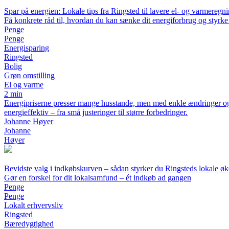
Spar på energien: Lokale tips fra Ringsted til lavere el- og varmeregn
Få konkrete råd til, hvordan du kan sænke dit energiforbrug og styrke
Penge
Penge
Energisparing
Ringsted
Bolig
Grøn omstilling
El og varme
2 min
Energipriserne presser mange husstande, men med enkle ændringer og lo
energieffektiv – fra små justeringer til større forbedringer.
Johanne Høyer
Johanne
Høyer
Bevidste valg i indkøbskurven – sådan styrker du Ringsteds lokale ø
Gør en forskel for dit lokalsamfund – ét indkøb ad gangen
Penge
Penge
Lokalt erhvervsliv
Ringsted
Bæredygtighed