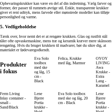
Opbevaringskrukker kan være en del af din indretning. Vælg farver og
former, der passer til rummets øvrige stil. Enkle, transparente krukker
giver et rent udtryk, mens farvede eller mønstrede modeller kan tilføje
personlighed og varme.
5. Vedligeholdelse
Tænk over, hvor nemt det er at rengøre krukken. Glas og rustfrit stål
tåler ofte opvaskemaskine, mens træ og keramik kræver mere skånsom
rengøring. Hvis du bruger krukken til madvarer, bør du sikre dig, at
materialet er fødevaregodkendt.
Eva Solo
Felica, Krukke
OYOY
toolbox
med låg, Marmor
LIVING
Produkter
med ske
Awa
i fokus
og låg, 15
Krukke -
cm -
Extra
Black
Lang -
Karamel
Ferm Living
Lene
Eva Solo toolbox
Lene
Inlay container -
Bjerre
med ske og låg, 20
Bjerre
small -
Portia
cm - Black
Portia
Sand/Black
krukke -
krukke -
Hvid
Hvid