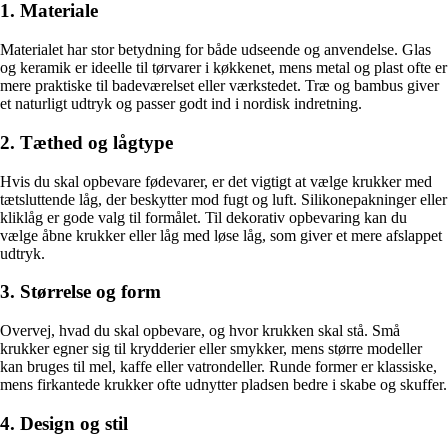
1. Materiale
Materialet har stor betydning for både udseende og anvendelse. Glas
og keramik er ideelle til tørvarer i køkkenet, mens metal og plast ofte er
mere praktiske til badeværelset eller værkstedet. Træ og bambus giver
et naturligt udtryk og passer godt ind i nordisk indretning.
2. Tæthed og lågtype
Hvis du skal opbevare fødevarer, er det vigtigt at vælge krukker med
tætsluttende låg, der beskytter mod fugt og luft. Silikonepakninger eller
kliklåg er gode valg til formålet. Til dekorativ opbevaring kan du
vælge åbne krukker eller låg med løse låg, som giver et mere afslappet
udtryk.
3. Størrelse og form
Overvej, hvad du skal opbevare, og hvor krukken skal stå. Små
krukker egner sig til krydderier eller smykker, mens større modeller
kan bruges til mel, kaffe eller vatrondeller. Runde former er klassiske,
mens firkantede krukker ofte udnytter pladsen bedre i skabe og skuffer.
4. Design og stil